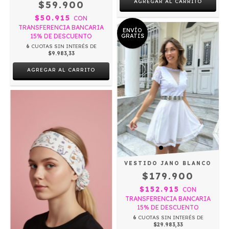
AGREGAR AL CARRITO
$59.900
$50.915
CON
TRANSFERENCIA BANCARIA
ENVÍO
15% DE DESCUENTO
GRATIS
6
CUOTAS SIN INTERÉS DE
$9.983,33
AGREGAR AL CARRITO
VESTIDO JANO BLANCO
$179.900
$152.915
CON
TRANSFERENCIA BANCARIA
15% DE DESCUENTO
6
CUOTAS SIN INTERÉS DE
$29.983,33