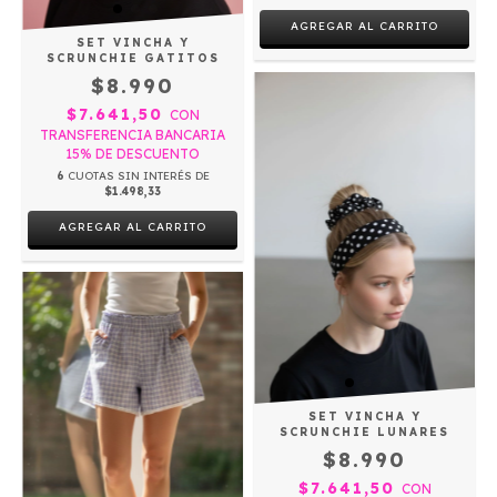
AGREGAR AL CARRITO
SET VINCHA Y
SCRUNCHIE GATITOS
$8.990
$7.641,50
CON
TRANSFERENCIA BANCARIA
15% DE DESCUENTO
6
CUOTAS SIN INTERÉS DE
$1.498,33
SET VINCHA Y
SCRUNCHIE LUNARES
$8.990
$7.641,50
CON