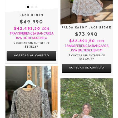
LAZO DENIM
$49.990
FALDA KATHY LACE BEIGE
$42.491,50
CON
$73.990
TRANSFERENCIA BANCARIA
15% DE DESCUENTO
$62.891,50
CON
6
CUOTAS SIN INTERÉS DE
TRANSFERENCIA BANCARIA
$8.331,67
15% DE DESCUENTO
6
CUOTAS SIN INTERÉS DE
$12.331,67
AGREGAR AL CARRITO