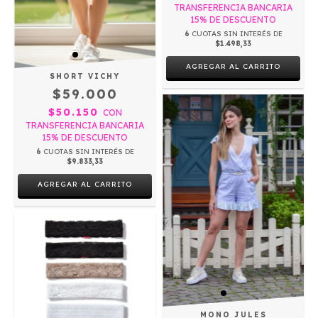
TRANSFERENCIA BANCARIA
15% DE DESCUENTO
6
CUOTAS SIN INTERÉS DE
$1.498,33
SHORT VICHY
$59.000
$50.150
CON
TRANSFERENCIA BANCARIA
15% DE DESCUENTO
6
CUOTAS SIN INTERÉS DE
$9.833,33
AGREGAR AL CARRITO
MONO JULES