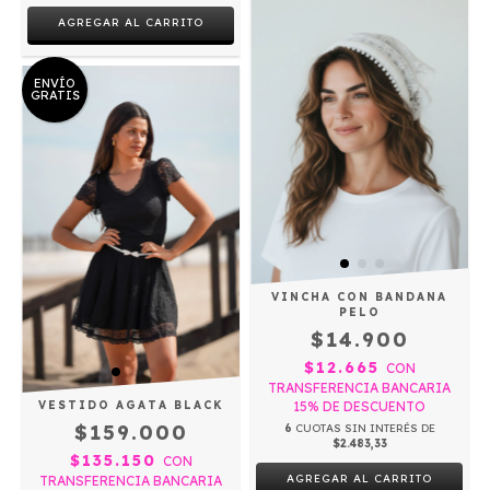
AGREGAR AL CARRITO
ENVÍO
GRATIS
VINCHA CON BANDANA
PELO
$14.900
$12.665
CON
TRANSFERENCIA BANCARIA
15% DE DESCUENTO
VESTIDO AGATA BLACK
$159.000
6
CUOTAS SIN INTERÉS DE
$2.483,33
$135.150
CON
TRANSFERENCIA BANCARIA