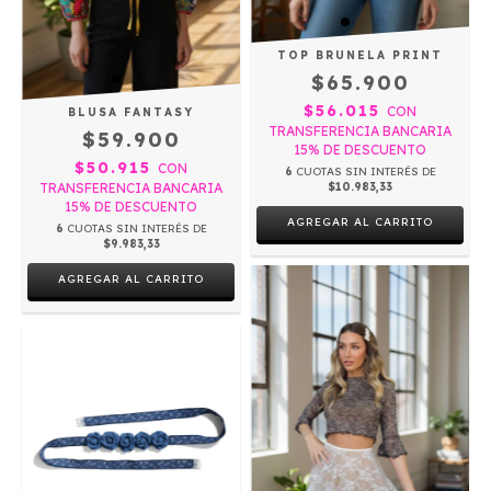
TOP BRUNELA PRINT
$65.900
$56.015
CON
BLUSA FANTASY
TRANSFERENCIA BANCARIA
$59.900
15% DE DESCUENTO
$50.915
CON
6
CUOTAS SIN INTERÉS DE
TRANSFERENCIA BANCARIA
$10.983,33
15% DE DESCUENTO
AGREGAR AL CARRITO
6
CUOTAS SIN INTERÉS DE
$9.983,33
AGREGAR AL CARRITO