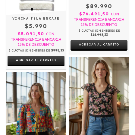
$89.990
$76.491,50
CON
VINCHA TELA ENCAJE
TRANSFERENCIA BANCARIA
15% DE DESCUENTO
$5.990
6
CUOTAS SIN INTERÉS DE
$5.091,50
CON
$14.998,33
TRANSFERENCIA BANCARIA
15% DE DESCUENTO
AGREGAR AL CARRITO
6
CUOTAS SIN INTERÉS DE
$998,33
AGREGAR AL CARRITO