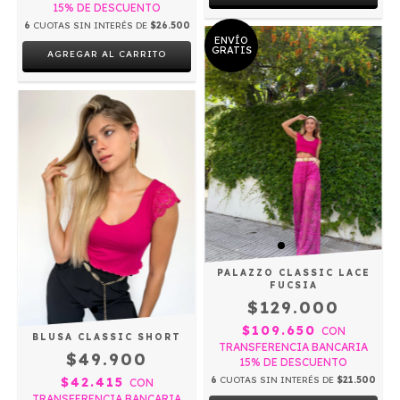
15% DE DESCUENTO
6
CUOTAS SIN INTERÉS DE
$26.500
ENVÍO
GRATIS
AGREGAR AL CARRITO
PALAZZO CLASSIC LACE
FUCSIA
$129.000
$109.650
CON
BLUSA CLASSIC SHORT
TRANSFERENCIA BANCARIA
$49.900
15% DE DESCUENTO
$42.415
6
CUOTAS SIN INTERÉS DE
$21.500
CON
TRANSFERENCIA BANCARIA