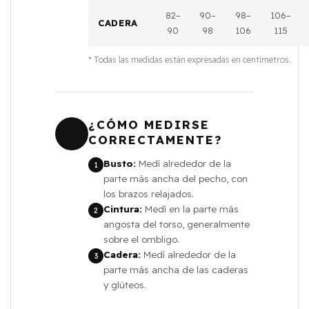
82–
90–
98–
106–
CADERA
90
98
106
115
* Todas las medidas están expresadas en centímetros.
¿CÓMO MEDIRSE
CORRECTAMENTE?
Busto:
Medí alrededor de la
1
parte más ancha del pecho, con
los brazos relajados.
Cintura:
Medí en la parte más
2
angosta del torso, generalmente
sobre el ombligo.
Cadera:
Medí alrededor de la
3
parte más ancha de las caderas
y glúteos.