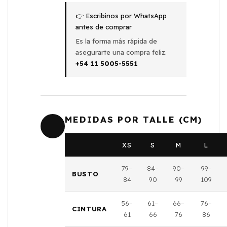
👉 Escribinos por WhatsApp
antes de comprar
Es la forma más rápida de
asegurarte una compra feliz.
+54 11 5005-5551
MEDIDAS POR TALLE (CM)
XS
S
M
L
79–
84–
90–
99–
BUSTO
84
90
99
109
56–
61–
66–
76–
CINTURA
61
66
76
86