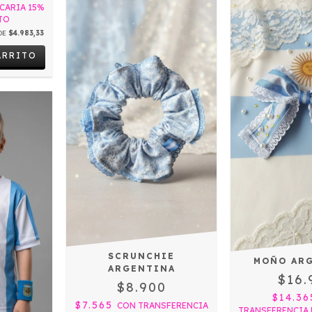
CARIA 15%
TO
DE
$4.983,33
ARRITO
SCRUNCHIE
MOÑO AR
ARGENTINA
$16.
$8.900
$14.3
$7.565
CON
TRANSFERENCIA
TRANSFERENCIA 