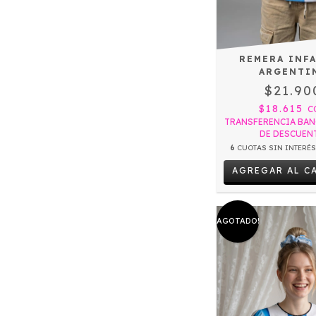
REMERA INF
ARGENTI
$21.90
$18.615
C
TRANSFERENCIA BAN
DE DESCUEN
6
CUOTAS SIN INTERÉ
AGREGAR AL C
AGOTADO!