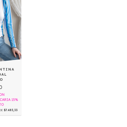
NTINA
DAL
DO
0
ON
CARIA 15%
TO
 DE
$7.483,33