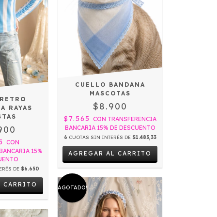
CUELLO BANDANA
MASCOTAS
 RETRO
$8.900
A RAYAS
STAS
$7.565
CON
TRANSFERENCIA
BANCARIA 15% DE DESCUENTO
900
6
CUOTAS SIN INTERÉS DE
$1.483,33
15
CON
BANCARIA 15%
UENTO
ERÉS DE
$6.650
L CARRITO
AGOTADO!