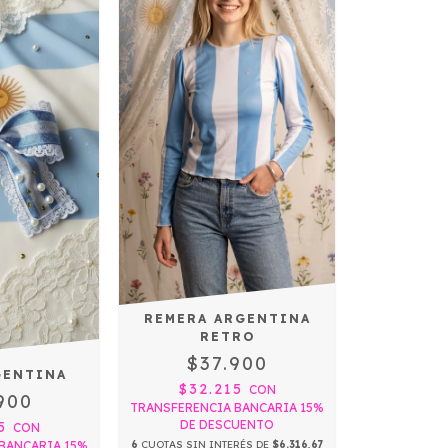
REMERA ARGENTINA
RETRO
$37.900
GENTINA
$32.215
CON
900
TRANSFERENCIA BANCARIA 15%
DE DESCUENTO
65
CON
BANCARIA 15%
6
CUOTAS SIN INTERÉS DE
$6.316,67