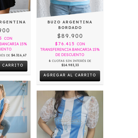
ARGENTINA
BUZO ARGENTINA
BORDADO
900
$89.900
15
CON
$76.415
BANCARIA 15%
CON
UENTO
TRANSFERENCIA BANCARIA 15%
DE DESCUENTO
RÉS DE
$4.316,67
6
CUOTAS SIN INTERÉS DE
L CARRITO
$14.983,33
AGREGAR AL CARRITO