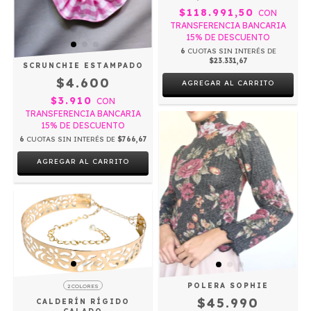
$118.991,50
CON
TRANSFERENCIA BANCARIA
15% DE DESCUENTO
6
CUOTAS SIN INTERÉS DE
$23.331,67
SCRUNCHIE ESTAMPADO
$4.600
AGREGAR AL CARRITO
$3.910
CON
TRANSFERENCIA BANCARIA
15% DE DESCUENTO
6
CUOTAS SIN INTERÉS DE
$766,67
AGREGAR AL CARRITO
POLERA SOPHIE
2 COLORES
$45.990
CALDERÍN RÍGIDO