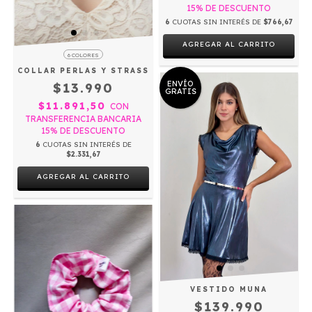
15% DE DESCUENTO
6
CUOTAS SIN INTERÉS DE
$766,67
AGREGAR AL CARRITO
6 COLORES
COLLAR PERLAS Y STRASS
ENVÍO
$13.990
GRATIS
$11.891,50
CON
TRANSFERENCIA BANCARIA
15% DE DESCUENTO
6
CUOTAS SIN INTERÉS DE
$2.331,67
AGREGAR AL CARRITO
VESTIDO MUNA
$139.990