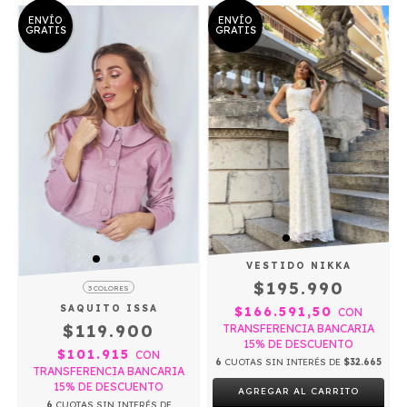
ENVÍO
ENVÍO
GRATIS
GRATIS
VESTIDO NIKKA
$195.990
3 COLORES
SAQUITO ISSA
$166.591,50
CON
$119.900
TRANSFERENCIA BANCARIA
15% DE DESCUENTO
$101.915
CON
6
CUOTAS SIN INTERÉS DE
$32.665
TRANSFERENCIA BANCARIA
15% DE DESCUENTO
AGREGAR AL CARRITO
6
CUOTAS SIN INTERÉS DE