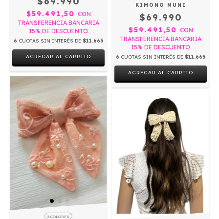
$69.990
KIMONO MUNI
$59.491,50
CON
$69.990
TRANSFERENCIA BANCARIA
$59.491,50
CON
15% DE DESCUENTO
TRANSFERENCIA BANCARIA
6
CUOTAS SIN INTERÉS DE
$11.665
15% DE DESCUENTO
AGREGAR AL CARRITO
6
CUOTAS SIN INTERÉS DE
$11.665
AGREGAR AL CARRITO
5 COLORES