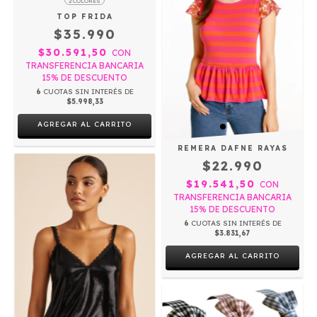
2 COLORES
TOP FRIDA
$35.990
$30.591,50
CON
TRANSFERENCIA BANCARIA
15% DE DESCUENTO
6
CUOTAS SIN INTERÉS DE
$5.998,33
AGREGAR AL CARRITO
REMERA DAFNE RAYAS
$22.990
$19.541,50
CON
TRANSFERENCIA BANCARIA
15% DE DESCUENTO
6
CUOTAS SIN INTERÉS DE
$3.831,67
AGREGAR AL CARRITO