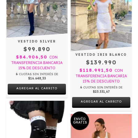
VESTIDO SILVER
$99.890
VESTIDO IRIS BLANCO
$84.906,50
CON
$139.990
TRANSFERENCIA BANCARIA
15% DE DESCUENTO
$118.991,50
CON
6
CUOTAS SIN INTERÉS DE
TRANSFERENCIA BANCARIA
$16.648,33
15% DE DESCUENTO
6
CUOTAS SIN INTERÉS DE
AGREGAR AL CARRITO
$23.331,67
AGREGAR AL CARRITO
ENVÍO
GRATIS