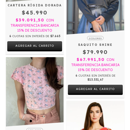
CARTERA RÍGIDA DORADA
$45.990
$39.091,50
CON
TRANSFERENCIA BANCARIA
15% DE DESCUENTO
6
CUOTAS SIN INTERÉS DE
$7.665
2 COLORES
SAQUITO SHINE
$79.990
$67.991,50
CON
TRANSFERENCIA BANCARIA
15% DE DESCUENTO
6
CUOTAS SIN INTERÉS DE
$13.331,67
AGREGAR AL CARRITO