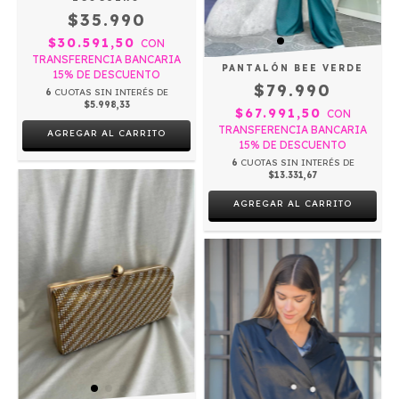
$35.990
$30.591,50
CON
TRANSFERENCIA BANCARIA
PANTALÓN BEE VERDE
15% DE DESCUENTO
$79.990
6
CUOTAS SIN INTERÉS DE
$5.998,33
$67.991,50
CON
TRANSFERENCIA BANCARIA
AGREGAR AL CARRITO
15% DE DESCUENTO
6
CUOTAS SIN INTERÉS DE
$13.331,67
AGREGAR AL CARRITO