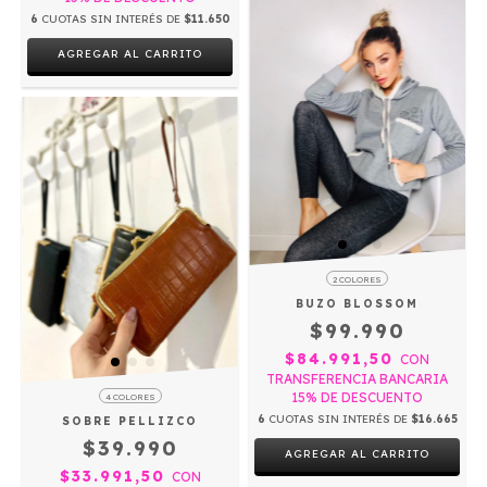
6
CUOTAS SIN INTERÉS DE
$11.650
AGREGAR AL CARRITO
2 COLORES
BUZO BLOSSOM
$99.990
$84.991,50
CON
TRANSFERENCIA BANCARIA
15% DE DESCUENTO
4 COLORES
6
CUOTAS SIN INTERÉS DE
$16.665
SOBRE PELLIZCO
$39.990
AGREGAR AL CARRITO
$33.991,50
CON