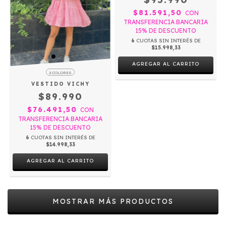
$81.591,50
CON
TRANSFERENCIA BANCARIA
15% DE DESCUENTO
6
CUOTAS SIN INTERÉS DE
$15.998,33
AGREGAR AL CARRITO
2 COLORES
VESTIDO VICHY
$89.990
$76.491,50
CON
TRANSFERENCIA BANCARIA
15% DE DESCUENTO
6
CUOTAS SIN INTERÉS DE
$14.998,33
AGREGAR AL CARRITO
MOSTRAR MÁS PRODUCTOS