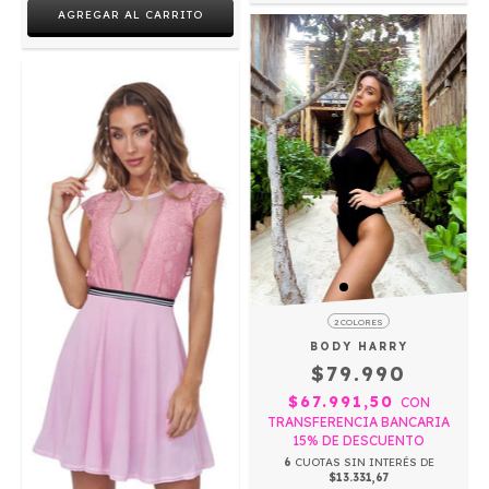
AGREGAR AL CARRITO
2 COLORES
BODY HARRY
$79.990
$67.991,50
CON
TRANSFERENCIA BANCARIA
15% DE DESCUENTO
6
CUOTAS SIN INTERÉS DE
$13.331,67