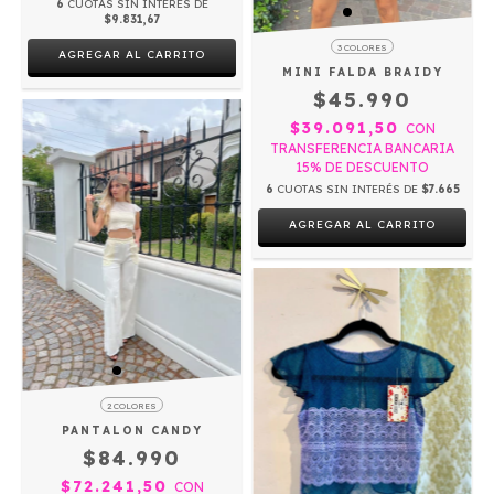
6
CUOTAS SIN INTERÉS DE
$9.831,67
3 COLORES
AGREGAR AL CARRITO
MINI FALDA BRAIDY
$45.990
$39.091,50
CON
TRANSFERENCIA BANCARIA
15% DE DESCUENTO
6
CUOTAS SIN INTERÉS DE
$7.665
AGREGAR AL CARRITO
2 COLORES
PANTALON CANDY
$84.990
$72.241,50
CON