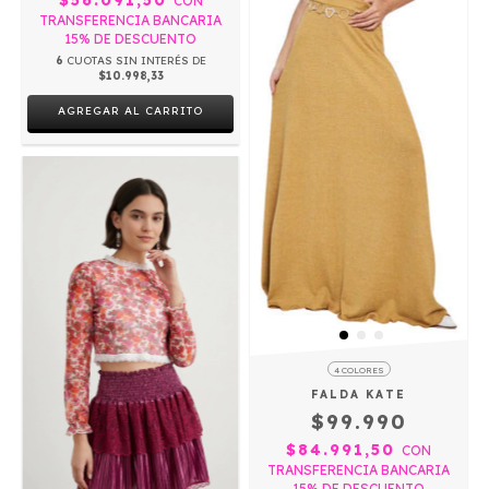
$56.091,50
CON
TRANSFERENCIA BANCARIA
15% DE DESCUENTO
6
CUOTAS SIN INTERÉS DE
$10.998,33
AGREGAR AL CARRITO
4 COLORES
FALDA KATE
$99.990
$84.991,50
CON
TRANSFERENCIA BANCARIA
15% DE DESCUENTO