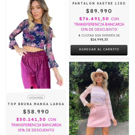
PANTALON SASTRE LISO
$89.990
$76.491,50
CON
TRANSFERENCIA BANCARIA
15% DE DESCUENTO
6
CUOTAS SIN INTERÉS DE
$14.998,33
AGREGAR AL CARRITO
4 COLORES
TOP BRUNA MANGA LARGA
$58.990
$50.141,50
CON
TRANSFERENCIA BANCARIA
15% DE DESCUENTO