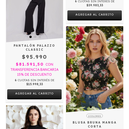
6
CUOTAS SIN INTERÉS DE
$39.983,33
AGREGAR AL CARRITO
PANTALÓN PALAZZO
CLASSIC
$95.990
$81.591,50
CON
TRANSFERENCIA BANCARIA
15% DE DESCUENTO
6
CUOTAS SIN INTERÉS DE
$15.998,33
AGREGAR AL CARRITO
2 COLORES
BLUSA BRUNA MANGA
CORTA