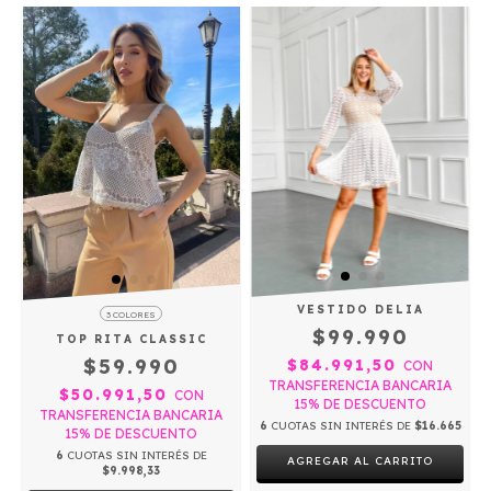
VESTIDO DELIA
3 COLORES
$99.990
TOP RITA CLASSIC
$59.990
$84.991,50
CON
TRANSFERENCIA BANCARIA
$50.991,50
CON
15% DE DESCUENTO
TRANSFERENCIA BANCARIA
6
CUOTAS SIN INTERÉS DE
$16.665
15% DE DESCUENTO
6
CUOTAS SIN INTERÉS DE
AGREGAR AL CARRITO
$9.998,33