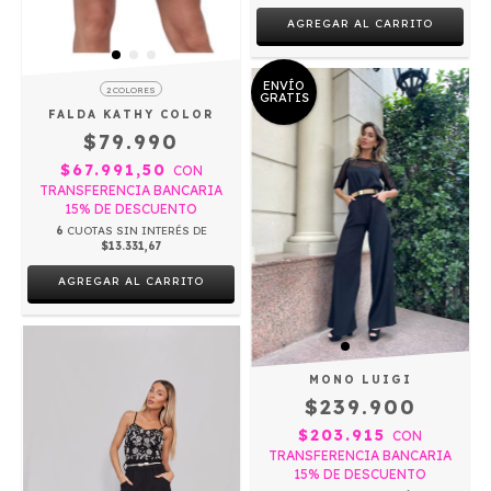
AGREGAR AL CARRITO
ENVÍO
2 COLORES
GRATIS
FALDA KATHY COLOR
$79.990
$67.991,50
CON
TRANSFERENCIA BANCARIA
15% DE DESCUENTO
6
CUOTAS SIN INTERÉS DE
$13.331,67
AGREGAR AL CARRITO
MONO LUIGI
$239.900
$203.915
CON
TRANSFERENCIA BANCARIA
15% DE DESCUENTO