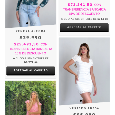
$72.241,50
CON
TRANSFERENCIA BANCARIA
15% DE DESCUENTO
6
CUOTAS SIN INTERÉS DE
$14.165
AGREGAR AL CARRITO
REMERA ALEGRA
$29.990
$25.491,50
CON
TRANSFERENCIA BANCARIA
15% DE DESCUENTO
6
CUOTAS SIN INTERÉS DE
$4.998,33
AGREGAR AL CARRITO
VESTIDO FRIDA
$95.990